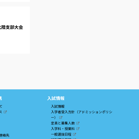
北陸支部大会
携
入試情報
て
入試情報
ス
入学者受入方針（アドミッションポリシ
ー）
定員と募集人数
入学料・授業料
一般選抜日程
連絡先