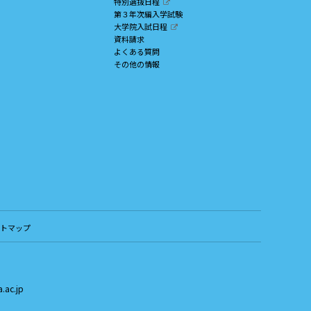
特別選抜日程
第３年次編入学試験
大学院入試日程
資料請求
よくある質問
その他の情報
トマップ
.ac.jp