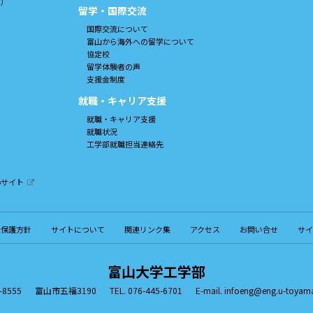
ム）
留学・国際交流
国際交流について
富山から海外への留学について
協定校
留学体験者の声
支援金制度
就職・キャリア支援
就職・キャリア支援
就職状況
工学部就職担当連絡先
bサイト
報保護方針
サイトについて
関連リンク集
アクセス
お問い合せ
サイ
富山大学工学部
-8555
富山市五福3190
TEL. 076-445-6701
E-mail.
infoeng@eng.u-toyama