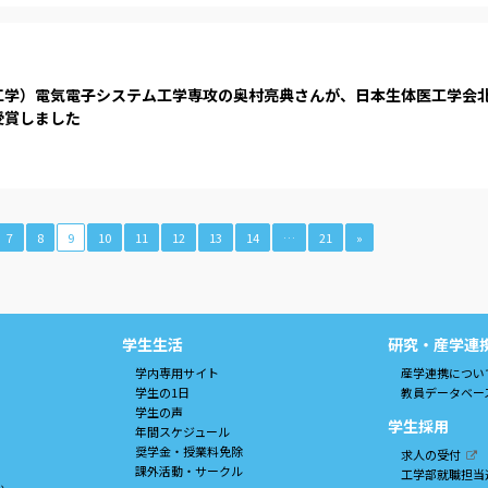
工学）電気電子システム工学専攻の奥村亮典さんが、日本生体医工学会
受賞しました
7
8
9
10
11
12
13
14
…
21
»
学生生活
研究・産学連
学内専用サイト
産学連携につい
学生の1日
教員データベー
学生の声
学生採用
年間スケジュール
奨学金・授業料免除
求人の受付
課外活動・サークル
工学部就職担当