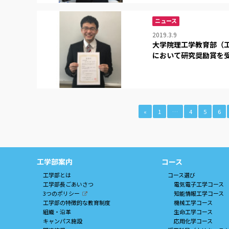
ニュース
2019.3.9
大学院理工学教育部（
において研究奨励賞を
«
1
…
4
5
6
工学部案内
コース
工学部とは
コース選び
工学部長ごあいさつ
電気電子工学コース
3つのポリシー
知能情報工学コース
工学部の特徴的な教育制度
機械工学コース
組織・沿革
生命工学コース
キャンパス施設
応用化学コース