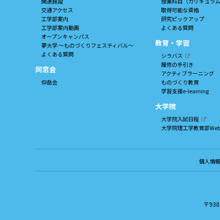
関連施設
授業科目（カリキュラ
交通アクセス
取得可能な資格
工学部案内
研究ピックアップ
工学部案内動画
よくある質問
オープンキャンパス
教育・学習
夢大学 ～ものづくりフェスティバル～
よくある質問
シラバス
履修の手引き
同窓会
アクティブラーニング
仰岳会
ものづくり教育
学習支援e-learning
大学院
大学院入試日程
大学院理工学教育部We
個人情
〒930