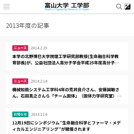
在学生の方はこちら
2013年度の記事
ニュース
2014.2.25
本学の北野博巳大学院理工学研究部教授(生命融合科学教
育部長)が、公益社団法人高分子学会平成25年度高分子学
会賞を受賞しました
ニュース
2014.2.14
機械知能システム工学科4年の荒井良介さん、安藤誠敏さ
ん、石田真之さんら「チーム固体」（固体力学研究室）
が、「第6回 『企業に研究開発してほしい 未来の夢』アイ
デア・コンテスト」（主催：日本経済新聞社）において、
「日経テクノルネサンスジャパンスリーボンド賞 優秀
お知らせ
2013.12.6
賞」を受賞しました
12月19日にシンポジウム”生命融合科学とファーマ・メデ
ィカルエンジニアリング”が開催されます