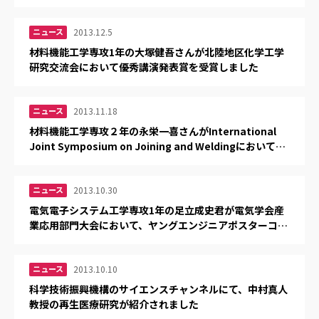
ニュース
2013.12.5
材料機能工学専攻1年の大塚健吾さんが北陸地区化学工学
研究交流会において優秀講演発表賞を受賞しました
ニュース
2013.11.18
材料機能工学専攻２年の永栄一喜さんがInternational
Joint Symposium on Joining and Weldingにおいて優
秀論文賞を受賞しました
ニュース
2013.10.30
電気電子システム工学専攻1年の足立成史君が電気学会産
業応用部門大会において、ヤングエンジニアポスターコン
ペティションとIEEE IASのYoung Engineer
Competition Awardをダブルで受賞しました
ニュース
2013.10.10
科学技術振興機構のサイエンスチャンネルにて、中村真人
教授の再生医療研究が紹介されました