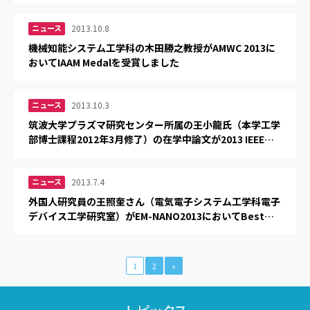
ニュース
2013.10.8
機械知能システム工学科の木田勝之教授がAMWC 2013に
おいてIAAM Medalを受賞しました
ニュース
2013.10.3
筑波大学プラズマ研究センター所属の王小龍氏（本学工学
部博士課程2012年3月修了）の在学中論文が2013 IEEE
MTT-S Japan Young Engineer Award 受賞対象に決定
しました
ニュース
2013.7.4
外国人研究員の王照奎さん（電気電子システム工学科電子
デバイス工学研究室）がEM-NANO2013においてBest
Poster Awardを受賞しました
1
2
»