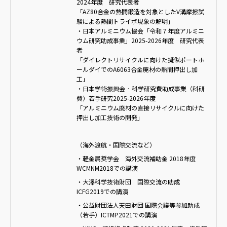
2024年度 研究代表者
「AZ80合金の熱間鍛造を対象としたV溝摩擦試
験による熱間トライボ現象の解明」
・日本アルミニウム協会「令和７年度アルミニ
ウム研究助成事業」2025-2026年度 研究代表
者
「ダイレクトリサイクルに向けた擬似ポートホ
ールダイでのA6063合金廃材の熱間押出し加
工」
・日本学術振興会 · 科学研究費助成事業（科研
費）若手研究2025-2026年度
「アルミニウム廃材の直接リサイクルに向けた
押出し加工技術の開発」
（海外渡航・国際交流など）
・軽金属奨学会 海外交流補助金 2018年度
WCMNM2018での講演
・大澤科学技術財団 国際交流の助成
ICFG2019での講演
・公益財団法人天田財団 国際会議等参加助成
（若手）ICTMP2021での講演