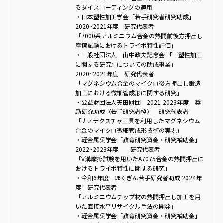
るダイスコーティングの適用」
・日本塑性加工学会「若手研究者研究助成」
2020~2021年度 研究代表者
「7000系アルミニウム合金の熱間前後方押出し
摩擦試験におけるトライボ特性評価」
・一般社団法人 山中政夫記念会 「『塑性加工
に関する研究』についての助成事業」
2020~2021年度 研究代表者
「マグネシウム合金のマイクロ後方押出し鍛造
加工における微細管成形に関する研究」
・公益財団法人天田財団 2021-2023年度 奨
励研究助成（若手研究者枠） 研究代表者
「ナノテクスチャ工具を利用したマグネシウム
合金のマイクロ微細管成形技術の実現」
・軽金属奨学会「教育研究資金・研究補助金」
2022~2023年度 研究代表者
「V溝摩擦試験を用いたA7075合金の熱間押出に
おけるトライボ特性に関する研究」
・令和6年度 ほくぎん若手研究者助成 2024年
度 研究代表者
「アルミニウムチップ材の熱間押出し加工を用
いた直接水平リサイクル手法の開発」
・軽金属奨学会「教育研究資金・研究補助金」