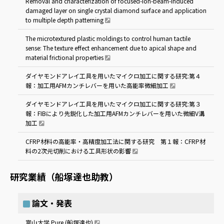
Removal and characterization of focused-ion-beam-induced
damaged layer on single crystal diamond surface and application
to multiple depth patterning
The microtextured plastic moldings to control human tactile
sense: The texture effect enhancement due to apical shape and
material frictional properties
ダイヤモンドアレイ工具を用いたマイクロ加工に関する研究:第４
報：加工用AFMカンチレバーを用いた高能率微細加工
ダイヤモンドアレイ工具を用いたマイクロ加工に関する研究:第３
報：FIBにより先鋭化した加工用AFMカンチレバーを用いた微細V溝
加工
CFRP材料の高能率・高精度加工法に関する研究 第１報：CFRP材
料の2次元切削における工具形状の影響
研究業績（船塚達也助教）
論文・発表
富山大学 Pure (船塚達也)