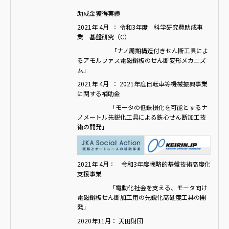
助成金獲得実績
2021年 4月 ： 令和3年度 科学研究費助成事
業 基盤研究（C）
「ナノ周期構造付きせん断工具によ
るアモルファス電磁鋼板のせん断変形メカニズ
ム」
2021年 4月 ： 2021年度自転車等機械振興事業
に関する補助金
「モータの低鉄損化を可能とするナ
ノメートル先鋭化工具による鉄心せん断加工技
術の開発」
2021年 4月： 令和3年度戦略的基盤技術高度化
支援事業
「電動化社会を支える、モータ向け
電磁鋼板せん断加工用の先鋭化高硬度工具の開
発」
2020年11月： 天田財団