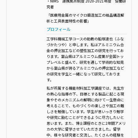
・NIMS 連携拠点制度
2020-2021
年度 協働研
究者
「医療用金属のマイクロ鍛造加工の結晶構造解
析と工具表面特性の影響」
プロフィール
工学科機械工学コースの助教の船塚達也（ふな
づかたつや）と申します。私はアルミニウム合
金の押出加工などの塑性加工の研究を行ってお
ります。富山県はアルミニウム産業が全国トッ
プレベルと盛んで、研究を通して学術的な知見
から富山県が誇るアルミニウムの押出加工など
の研究を学生と一緒になって研究しておりま
す。
私が所属する機能材料加工学講座では、先生方
の熱心な指導の下、目標とする製品に起こる現
象やそのメカニズムの解明に向けて一生懸命に
考えることで、ものづくりの楽しさや加工の難
しさを勉強しています。学生が思いっきり勉学
や研究に励むことができるように尽力したいと
思います。また、博士課程のときに2年間アメリ
カの大学に留学させていただきました。留学
中、様々な研究者と交流し、たくさんの経験を