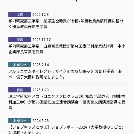
2025.12.3
受賞
学術研究部工学系 船塚達也助教が令和7年度教員業績評価に基づ
く優秀教員表彰を受賞
2025.11.12
受賞
学術研究部工学系 白鳥智美教授が第41回素形材産業技術賞 中小
企業庁長官賞を受賞
2025.2.14
お知らせ
アルミニウムダイレクトリサイクルの取り組みを 文部科学省 あ
べ 俊子大臣に説明をしました。
2025.1.20
受賞
理工学研究科メカトロニクスプログラム2年 相馬 巧法さん（機能材
料加工学）が第75回塑性加工連合講演会 優秀論文講演奨励賞を受
賞
2024.8.28
お知らせ
【ジョブキッズとやま】ジョブレポート2024（大学教授のしごと）
に掲載されました。