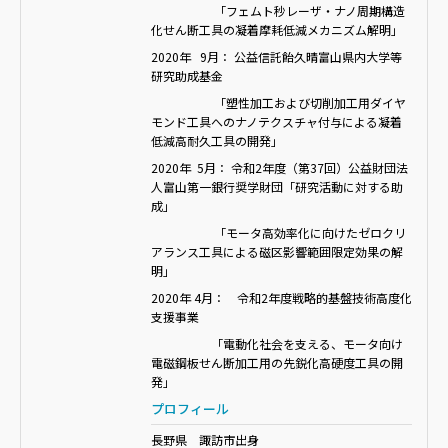
「フェムト秒レーザ・ナノ周期構造
化せん断工具の凝着摩耗低減メカニズム解明」
2020年 9月： 公益信託飴久晴富山県内大学等
研究助成基金
「塑性加工および切削加工用ダイヤ
モンド工具へのナノテクスチャ付与による凝着
低減高耐久工具の開発」
2020年 5月： 令和2年度（第37回）公益財団法
人富山第一銀行奨学財団「研究活動に対する助
成」
「モータ高効率化に向けたゼロクリ
アランス工具による磁区影響範囲限定効果の解
明」
2020年 4月： 令和2年度戦略的基盤技術高度化
支援事業
「電動化社会を支える、モータ向け
電磁鋼板せん断加工用の先鋭化高硬度工具の開
発」
プロフィール
長野県 諏訪市出身