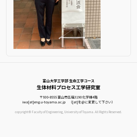
富山大学工学部 生命工学コース
生体材料プロセス工学研究室
〒930-8555
富山市五福3190
化学棟4階
iwa[at]eng.u-toyama.ac.jp （[at]を@に変更して下さい）
copyright© Faculty of Engineering, University of Toyama. All Rights Reserved.