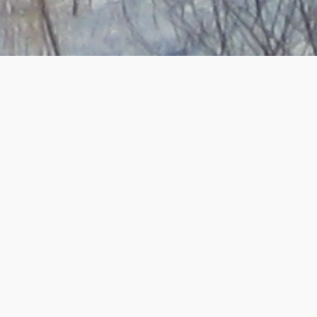
精密無機合成化学研究室(固体)
分子を並べて新たな物質を創り出す
研究紹介
有機と無機を組み合わせ、磁性と電導性を
作り出す
π-d相互作用に基づく新規磁性電導体の開拓
有機固体の電導性を金属イオンで制御する
四角酸を組み込んだ有機伝導体とその遷移金属錯体の合成と
物性